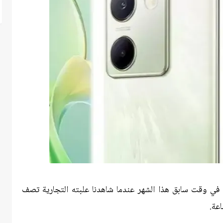
سربت معلومات حول هاتف فيفو Y300 Pro في وقت سابق هذا الشهر عندما شاهدنا علبته التجارية تصف