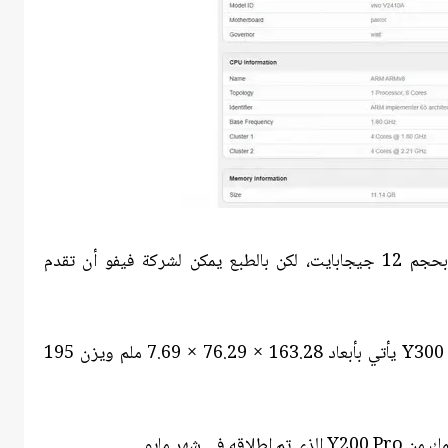
ويأتي النموذج المعني بذاكرة وصول عشوائي بحجم 12 جيجابايت، لكن بالطبع يمكن لشركة فيفو أن تقدم
ومن خلال شهادة SGS، تم الكشف عن أن Y300 Pro يأتي بأبعاد 163.28 × 76.29 × 7.69 ملم ويزن 195
ي شهر مايو.