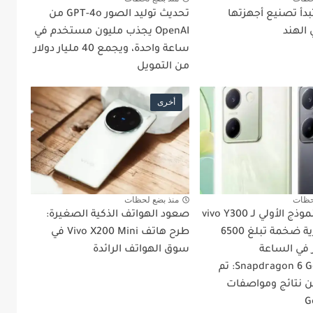
دأ تصنيع أجهزتها
تحديث توليد الصور GPT-4o من
 الهند
OpenAI يجذب مليون مستخدم في
ساعة واحدة، ويجمع 40 مليار دولار
من التمويل
أخرى
حظات
منذ بضع لحظات
تم رصد النموذج الأولي لـ vivo Y300
صعود الهواتف الذكية الصغيرة:
Pro ببطارية ضخمة تبلغ 6500
طرح هاتف Vivo X200 Mini في
 في الساعة
سوق الهواتف الرائدة
وSnapdragon 6 Gen 1 SoC: تم
 نتائج ومواصفات
G