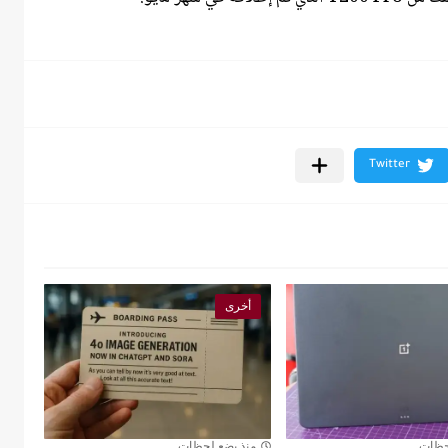
أخرى
حظات
منذ بضع لحظات