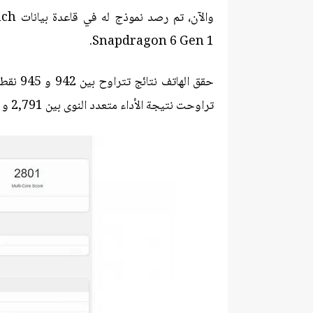
Snapdragon 6 Gen 1.
حقق اله
تراوحت نتيجة الأداء متعدد النوى بين 2,791 و 2,824 في Geekbench 6 لنظام التشغيل أندرويد.