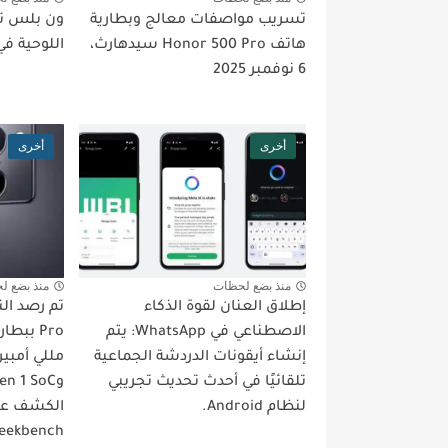
تسريب مواصفات معالج وبطارية
ون بلس تب
هاتف Honor 500 Pro سيدهارث،
اللوحية في
6 نوفمبر 2025
أخرى
أخرى
منذ بضع لحظات
منذ بضع ل
إطلاق العنان لقوة الذكاء
الاصطناعي في WhatsApp: يتم
إنشاء أيقونات الدردشة الجماعية
مللي أمبير
تلقائيًا في أحدث تحديث تجريبي
لنظام Android.
الكشف عن
eekbench