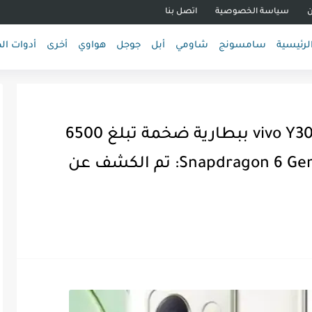
ن
سياسة الخصوصية
اتصل بنا
لرئيسية
سامسونج
شاومي
أبل
جوجل
هواوي
أخرى
أدوات ال
تم رصد النموذج الأولي لـ vivo Y300 Pro ببطارية ضخمة تبلغ 6500
مللي أمبير في الساعة وSnapdragon 6 Gen 1 SoC: تم الكشف عن