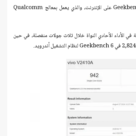
والآن، تم رصد نموذج له في قاعدة بيانات Geekbench على الإنترنت، والذي يعمل بمعالج Qualcomm
اتف نتائج تتراوح بين 942 و 945 نقطة في الأداء الأحادي النواة خلال ثلاث جولات منفصلة، في حين