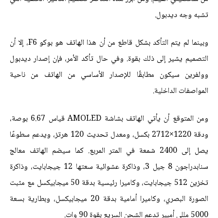
تشبه وجه ديدبول.
وبينما لم يتم التأكد بشكل قاطع من أن هذا الهاتف هو بوكو F6، إلا أن
التصميم يشير إلى ذلك بقوة. وفي حال تأكد الأمر، فإن إصدار ديدبول
وولفرين سيكون مطابقًا للإصدار الأساسي من الهاتف من ناحية
المواصفات الداخلية.
ومن المتوقع أن يأتي الهاتف بشاشة AMOLED قياس 6.67 بوصة،
ودقة 1220×2712 بكسل، ومعدل تحديث 120 هرتز، ويدعم سطوعًا
يصل إلى 2400 شمعة في المتر المربع. كما سيضم الهاتف معالج
سنابدراجون 8 جيل 3، وذاكرة عشوائية سعتها 12 جيجابايت، وذاكرة
تخزين 512 جيجابايت، وكاميرا رئيسية بدقة 50 ميجابيكسل مع مثبت
الصورة البصري، وكاميرا أمامية بدقة 20 ميجابيكسل، وبطارية بسعة
5000 مللي أمبير تدعم الشحن السريع بقوة 90 وات.