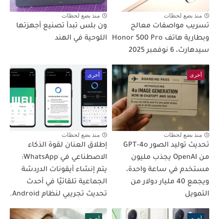
منذ بضع لحظات
منذ بضع لحظات
تسريب مواصفات معالج
ون بلس تبدأ تصنيع أجهزتها
وبطارية هاتف Honor 500 Pro
اللوحية في الهند
سيدهارث، 6 نوفمبر 2025
أخرى
أخرى
منذ بضع لحظات
منذ بضع لحظات
تحديث توليد الصور GPT-4o
إطلاق العنان لقوة الذكاء
من OpenAI يجذب مليون
الاصطناعي في WhatsApp:
مستخدم في ساعة واحدة،
يتم إنشاء أيقونات الدردشة
ويجمع 40 مليار دولار من
الجماعية تلقائيًا في أحدث
التمويل
تحديث تجريبي لنظام Android.
أخرى
أخرى