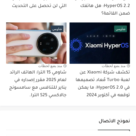
HyperOS 2.2: هل هاتفك
التي لن تحصل على التحديث
ضمن القائمة؟
شاومي
شاومي
منذ بضع لحظات
منذ بضع لحظات
تكشف شركة Xiaomi عن
شاومي 15 الترا: الهاتف الرائد
لعبة Turbo مُعاد تصميمها
لعام 2025 مقرر إصداره في
في HyperOS 2.0: ما يمكن
يناير للتنافس مع سامسونج
توقعه في أكتوبر 2024
جالاكسي S25 الترا.
نموذج الاتصال