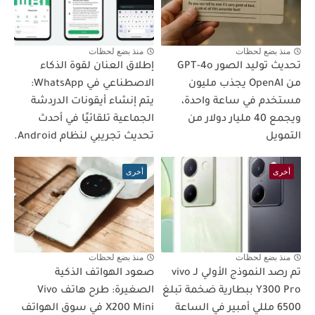
منذ بضع لحظات
منذ بضع لحظات
تحديث توليد الصور GPT-4o
إطلاق العنان لقوة الذكاء
من OpenAI يجذب مليون
الاصطناعي في WhatsApp:
مستخدم في ساعة واحدة،
يتم إنشاء أيقونات الدردشة
ويجمع 40 مليار دولار من
الجماعية تلقائيًا في أحدث
التمويل
تحديث تجريبي لنظام Android.
أخرى
أخرى
منذ بضع لحظات
منذ بضع لحظات
تم رصد النموذج الأولي لـ vivo
صعود الهواتف الذكية
Y300 Pro ببطارية ضخمة تبلغ
الصغيرة: طرح هاتف Vivo
6500 مللي أمبير في الساعة
X200 Mini في سوق الهواتف