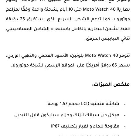
والتوتر مع إمكانية المزامنة مع تطبيق Google Fit. وتدوم
بطارية Moto Watch 40 حتى 10 أيام بشحنة واحدة وفقًا لمزاعم
موتورولا، كما تدعم الشحن السريع الذي يستغرق 25 دقيقة
فقط لشحن البطارية بالكامل باستخدام الشاحن المغناطيسي
ثنائي الدبابيس المرفق.
تتوفر Moto Watch 40 بلونين: الأسود الفحمي والذهبي الوردي،
بسعر 65 دولارًا أمريكيًا على الموقع الرسمي لشركة موتورولا.
ملخص الميزات:
شاشة منحنية LCD بحجم 1.57 بوصة
هيكل من سبائك الزنك وحزام سيليكون قابل للتبديل
مقاومة للماء والغبار بتصنيف IP67