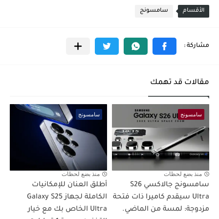
الأقسام
سامسونج
مقالات قد تهمك
سامسونج
سامسونج
منذ بضع لحظات
منذ بضع لحظات
سامسونج جالاكسي S26
أطلق العنان للإمكانيات
Ultra سيقدم كاميرا ذات فتحة
الكاملة لجهاز Galaxy S25
مزدوجة: لمسة من الماضي.
Ultra الخاص بك مع خيار